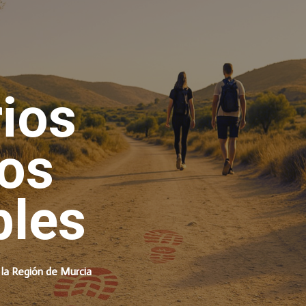
ip to main content
Skip to navigat
rios
os
bles
 la Región de Murcia