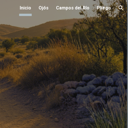
Inicio
Ojós
Campos del Río
Pliego
ion